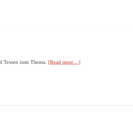
feuer und licht
die geistliche Monatszeitschrift
und Texten zum Thema.
[Read more…]