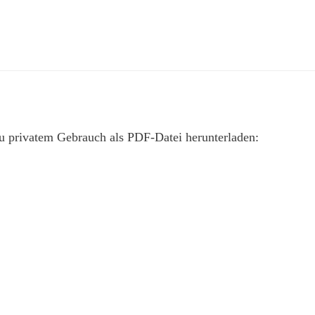
feuer und licht
die geistliche Monatszeitschrift
zu privatem Gebrauch als PDF-Datei herunterladen: