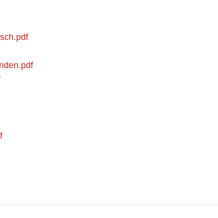
sch.pdf
nden.pdf
f
f