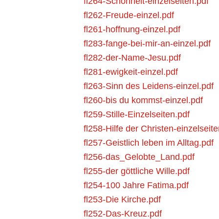
fl264-Schönheit-einzelseiten.pdf
fl262-Freude-einzel.pdf
fl261-hoffnung-einzel.pdf
fl283-fange-bei-mir-an-einzel.pdf
fl282-der-Name-Jesu.pdf
fl281-ewigkeit-einzel.pdf
fl263-Sinn des Leidens-einzel.pdf
fl260-bis du kommst-einzel.pdf
fl259-Stille-Einzelseiten.pdf
fl258-Hilfe der Christen-einzelseite
fl257-Geistlich leben im Alltag.pdf
fl256-das_Gelobte_Land.pdf
fl255-der göttliche Wille.pdf
fl254-100 Jahre Fatima.pdf
fl253-Die Kirche.pdf
fl252-Das-Kreuz.pdf