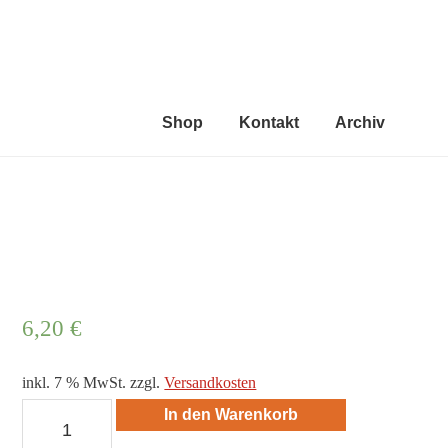
feuer 
die geistlic
Shop
Kontakt
Archiv
6,20
€
inkl. 7 % MwSt.
zzgl.
Versandkosten
In
In den Warenkorb
9