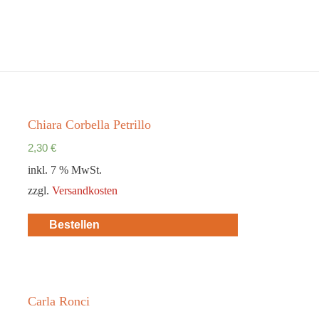
feuer und licht
die geistliche Monatszeitschrift
Chiara Corbella Petrillo
2,30
€
inkl. 7 % MwSt.
zzgl.
Versandkosten
Bestellen
Carla Ronci