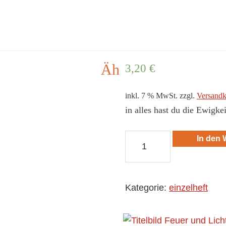
feuer und licht
die geistliche Monatszeitschrift
Äh
3,20
€
inkl. 7 % MwSt.
zzgl.
Versandk
in alles hast du die Ewigkei
fl-
In den
282-
Der
Name
Kategorie:
einzelheft
Jesu
Menge