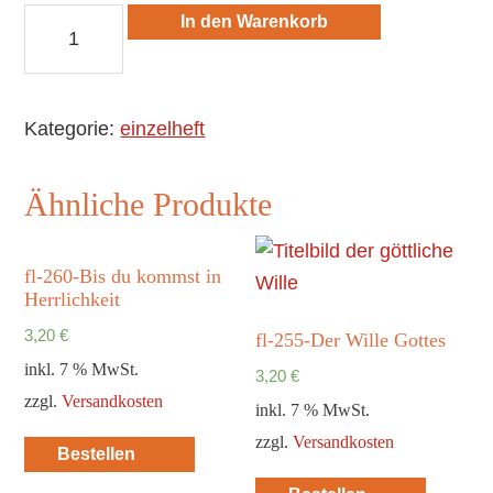
fl-
In den Warenkorb
274
Gott
begegnen
Kategorie:
einzelheft
Menge
Ähnliche Produkte
fl-260-Bis du kommst in
Herrlichkeit
3,20
€
fl-255-Der Wille Gottes
inkl. 7 % MwSt.
3,20
€
zzgl.
Versandkosten
inkl. 7 % MwSt.
zzgl.
Versandkosten
Bestellen